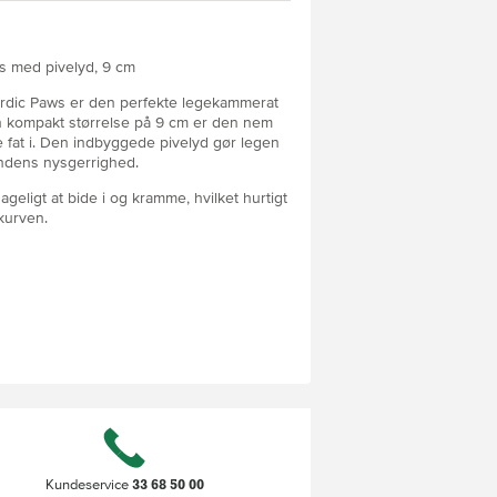
s med pivelyd, 9 cm
Nordic Paws er den perfekte legekammerat
n kompakt størrelse på 9 cm er den nem
e fat i. Den indbyggede pivelyd gør legen
ndens nysgerrighed.
geligt at bide i og kramme, hvilket hurtigt
ekurven.
se med pivelyd)
33 68 50 00
Kundeservice