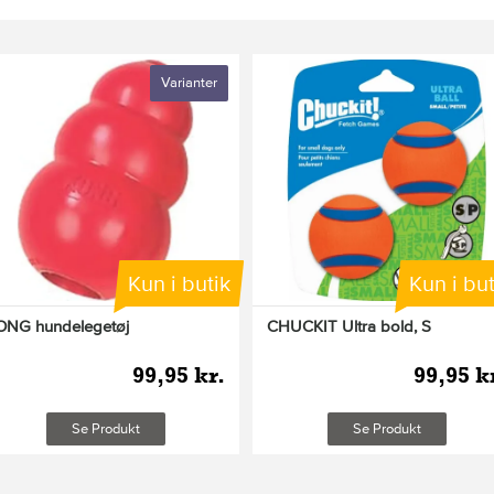
Kun beregnet til kæledyr
Varianter
Fjern al emballage før brug
Lad ikke kæledyret lege med 
Opbevares utilgængeligt for
Et sødt og sjovt stykke legetøj –
Kun i butik
Kun i but
ONG hundelegetøj
CHUCKIT Ultra bold, S
99,95 kr.
99,95 k
Se Produkt
Se Produkt