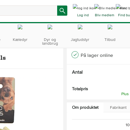
Log ind
Bliv medlem
Find bu
e
Kæledyr
Dyr og
Jagtudstyr
Tilbud
landbrug
På lager online
ls
Antal
Totalpris
Plus
Om produktet
Fabrikant
10