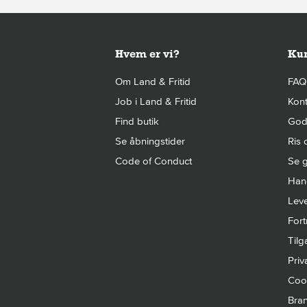
Hvem er vi?
Kun
Om Land & Fritid
FAQ
Job i Land & Fritid
Kont
Find butik
Gode
Se åbningstider
Ris 
Code of Conduct
Se g
Hand
Leve
Fort
Til
Priva
Cook
Bra