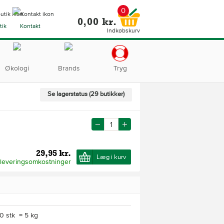
0
0,00 kr.
tik
Kontakt
Indkøbskurv
Økologi
Brands
Tryg
Se lagerstatus (29 butikker)
29,95 kr.
Læg i kurv
 leveringsomkostninger
0 stk = 5 kg