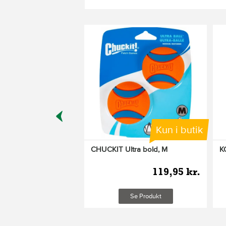
 latex 8 cm
24,95 kr.
leveringsomkostninger
Læg i kurv
Kun i butik
CHUCKIT Ultra bold, M
K
119,95 kr.
Se Produkt