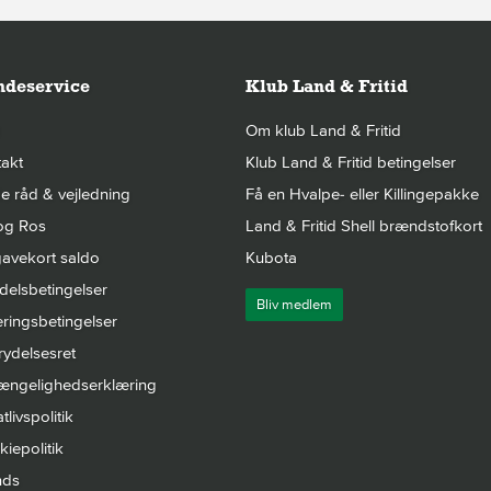
deservice
Klub Land & Fritid
Om klub Land & Fritid
akt
Klub Land & Fritid betingelser
 råd & vejledning
Få en Hvalpe- eller Killingepakke
og Ros
Land & Fritid Shell brændstofkort
avekort saldo
Kubota
elsbetingelser
Bliv medlem
ringsbetingelser
rydelsesret
gængelighedserklæring
tlivspolitik
iepolitik
nds