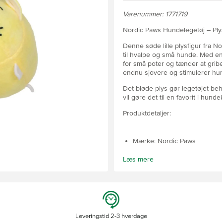
Varenummer: 1771719
Nordic Paws Hundelegetøj – Ply
Denne søde lille plysfigur fra 
til hvalpe og små hunde. Med e
for små poter og tænder at grib
endnu sjovere og stimulerer hu
Det bløde plys gør legetøjet beha
vil gøre det til en favorit i hund
Produktdetaljer:
Mærke: Nordic Paws
Type: Hundelegetøj (plysbam
Læs mere
Størrelse: 9 cm
Materiale: Blødt plys
Leveringstid 2-3 hverdage
Sikkerhed: