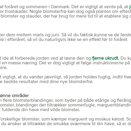
af foråret og sommeren i Danmark. Det er vigtigt at vente på, at
j
for frostskader. Nogle blomsterfrø kan dog også plantes om efteråre
e blomster og stauder, der har brug for mere tid til at etablere si
nter dem mellem marts og juni. Så vil du faktisk kunne se de førs
i efteråret, så vil du naturligvis ikke se en effekt før til foråret.
d ide at forberede jorden ved at løsne den og
fjerne ukrudt
. Du k
d en masse næring. Det er dog vigtigt at følge instruktionerne p
ire.
 vigtigt, at du vander jævnligt, så jorden holdes fugtig, indtil frø
de bedste resultater med dine nye blomsterfrø.
grønne områder
flere blomsterblandinger, som byder på både etårige og flerårig
blomster, blandinger der tiltrækker sommerfugle, margueritbland
at fuldende din have med vilde blomster.
orskellige blomster, som kæmpe marguerit og moskus katost. Som
 du ønsker at tiltrække de smukke sværmere til din have, så er 