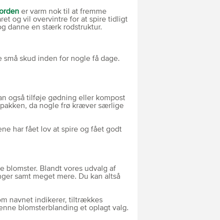
orden
er varm nok til at fremme
t og vil overvintre for at spire tidligt
g og danne en stærk rodstruktur.
te små skud inden for nogle få dage.
an også tilføje gødning eller kompost
å pakken, da nogle frø kræver særlige
ene har fået lov at spire og fået godt
e blomster. Blandt vores udvalg af
inger samt meget mere. Du kan altså
 navnet indikerer, tiltrækkes
denne blomsterblanding et oplagt valg.