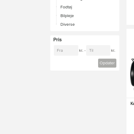
Fodtøj
Bilpleje
Diverse
Pris
Fra
Til
kr. -
kr.
Opdater
K