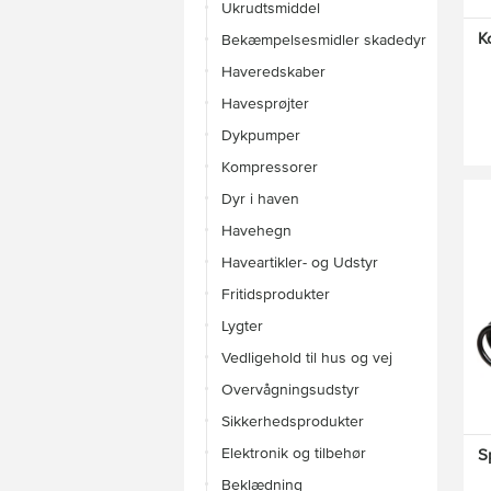
Ukrudtsmiddel
K
Bekæmpelsesmidler skadedyr
Haveredskaber
Havesprøjter
Dykpumper
Kompressorer
Dyr i haven
Havehegn
Haveartikler- og Udstyr
Fritidsprodukter
Lygter
Vedligehold til hus og vej
Overvågningsudstyr
Sikkerhedsprodukter
Elektronik og tilbehør
S
Beklædning