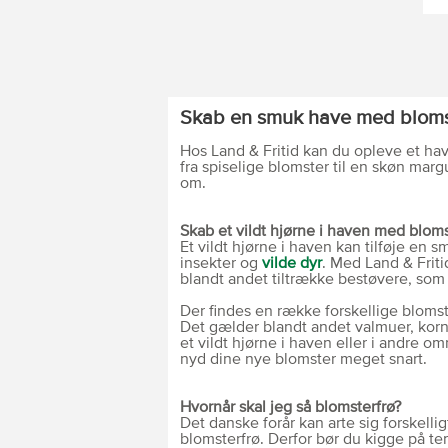
Skab en smuk have med bloms
Hos Land & Fritid kan du opleve et hav
fra spiselige blomster til en skøn mar
om.
Skab et vildt hjørne i haven med bloms
Et vildt hjørne i haven kan tilføje en 
insekter og
vilde dyr
. Med Land & Friti
blandt andet tiltrække bestøvere, som bi
Der findes en række forskellige blomste
Det gælder blandt andet valmuer, kornb
et vildt hjørne i haven eller i andre o
nyd dine nye blomster meget snart.
Hvornår skal jeg så blomsterfrø?
Det danske forår kan arte sig forskelligt
blomsterfrø. Derfor bør du kigge på te