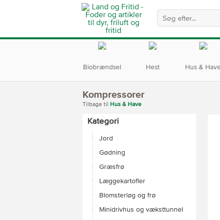
Biobrændsel
Hest
Hus & Hav
Kompressorer
Tilbage til
Hus & Have
Kategori
Jord
Gødning
Græsfrø
Læggekartofler
Blomsterløg og frø
Minidrivhus og væksttunnel