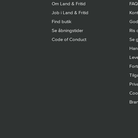
Om Land & Fritid
FAQ
Job i Land & Fritid
Kont
Find butik
Gode
Se åbningstider
Ris 
Code of Conduct
Se g
Hand
Leve
Fort
Til
Priva
Cook
Bra