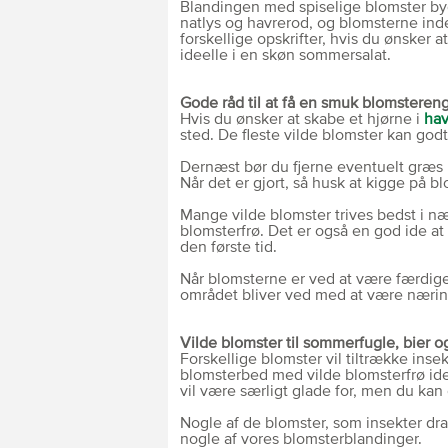
Blandingen med spiselige blomster byde
natlys og havrerod, og blomsterne ind
forskellige opskrifter, hvis du ønsker 
ideelle i en skøn sommersalat.
Gode råd til at få en smuk blomsteren
Hvis du ønsker at skabe et hjørne i
ha
sted. De fleste vilde blomster kan godt 
Dernæst bør du fjerne eventuelt græs 
Når det er gjort, så husk at kigge på 
Mange vilde blomster trives bedst i næ
blomsterfrø. Det er også en god ide at
den første tid.
Når blomsterne er ved at være færdige f
området bliver ved med at være næringsf
Vilde blomster til sommerfugle, bier o
Forskellige blomster vil tiltrække ins
blomsterbed med vilde blomsterfrø ide
vil være særligt glade for, men du kan o
Nogle af de blomster, som insekter dra
nogle af vores blomsterblandinger.