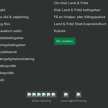
Om klub Land & Fritid
akt
Klub Land & Fritid betingelser
 råd & vejledning
Få en Hvalpe- eller Killingepakke
og Ros
Land & Fritid Shell brændstofkort
avekort saldo
Kubota
elsbetingelser
Bliv medlem
ringsbetingelser
rydelsesret
gængelighedserklæring
tlivspolitik
iepolitik
nds
Sikker betaling
Levering
Certificering