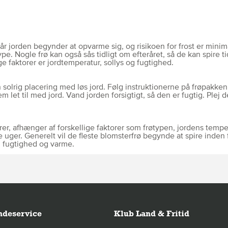
når jorden begynder at opvarme sig, og risikoen for frost er minim
e. Nogle frø kan også sås tidligt om efteråret, så de kan spire ti
ge faktorer er jordtemperatur, sollys og fugtighed.
 solrig placering med løs jord. Følg instruktionerne på frøpakken
 let til med jord. Vand jorden forsigtigt, så den er fugtig. Plej
r, afhænger af forskellige faktorer som frøtypen, jordens temper
uger. Generelt vil de fleste blomsterfrø begynde at spire inden f
g fugtighed og varme.
deservice
Klub Land & Fritid