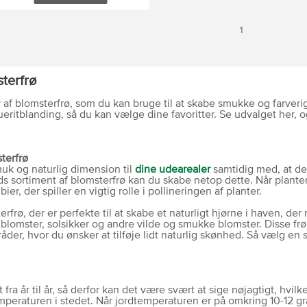
1
terfrø
 af blomsterfrø, som du kan bruge til at skabe smukke og farverige
gueritblanding, så du kan vælge dine favoritter. Se udvalget her,
terfrø
smuk og naturlig dimension til
dine udearealer
samtidig med, at de
ds sortiment af blomsterfrø kan du skabe netop dette. Når plantern
er, der spiller en vigtig rolle i pollineringen af planter.
rfrø, der er perfekte til at skabe et naturligt hjørne i haven, der
lomster, solsikker og andre vilde og smukke blomster. Disse frø k
mråder, hvor du ønsker at tilføje lidt naturlig skønhed. Så vælg en
 fra år til år, så derfor kan det være svært at sige nøjagtigt, hvil
mperaturen i stedet. Når jordtemperaturen er på omkring 10-12 gr