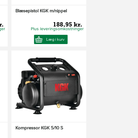
Blæsepistol KGK m/nippel
r.
188,95 kr.
ger
Plus leveringsomkostninger
Læg i kurv
Kompressor KGK 5/10 S