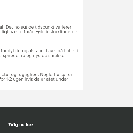
al. Det nøjagtige tidspunkt varierer
dligt næste forår. Følg instruktionerne
 for dybde og afstand. Lav små huller i
 de spirede frø og nyd de smukke
atur og fugtighed. Nogle frø spirer
or 1-2 uger, hvis de er sået under
Følg os her