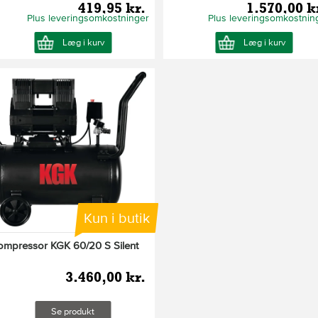
419,95 kr.
1.570,00 k
Plus leveringsomkostninger
Plus leveringsomkostnin
Læg i kurv
Læg i kurv
Kun i butik
ompressor KGK 60/20 S Silent
3.460,00 kr.
Se produkt