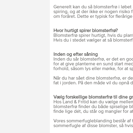
Generelt kan du så blomsterfrø i løbet 
spiring, og at der ikke er nogen risiko 
om foråret. Dette er typisk for flerårig
Hvor hurtigt spirer blomsterfrø?
Blomsterfrø spirer hurtigt, hvis du pla
Hvis du i stedet vælger at så blomsterfrø 
Inden og efter såning
Inden du sår blomsterfrø, er det en go
for at give planterne en sund start me
forhold, såsom lys eller mørke, for at sp
Når du har sået dine blomsterfrø, er det
fat i jorden. På den måde vil du opnå 
Vælg forskellige blomsterfrø til dine 
Hos Land & Fritid kan du vælge mellem 
blomsterfrø finder du både spiselige 
finde lige dét, du står og mangler for 
Vores sommerfugleblanding består af f
sommerfugle af disse blomster, så hvis