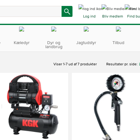
Log ind
Bliv medlem
Find bu
e
Kæledyr
Dyr og
Jagtudstyr
Tilbud
landbrug
Viser 1-7 ud af 7 produkter
Resultater pr. side: