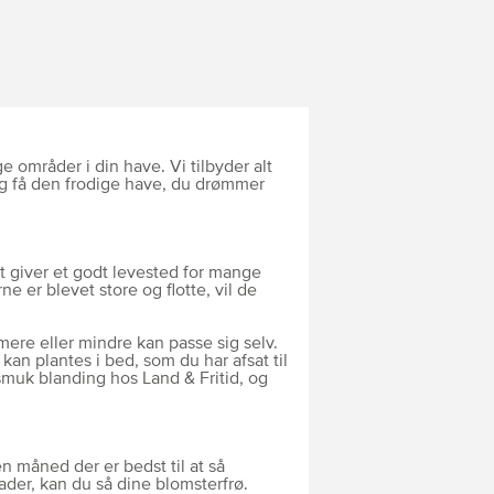
 områder i din have. Vi tilbyder alt
 og få den frodige have, du drømmer
t giver et godt levested for mange
e er blevet store og flotte, vil de
 mere eller mindre kan passe sig selv.
an plantes i bed, som du har afsat til
 smuk blanding hos Land & Fritid, og
ken måned der er bedst til at så
ader, kan du så dine blomsterfrø.