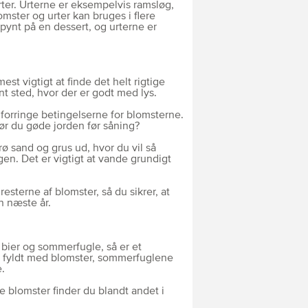
rter. Urterne er eksempelvis ramsløg,
ster og urter kan bruges i flere
 pynt på en dessert, og urterne er
st vigtigt at finde det helt rigtige
ent sted, hvor der er godt med lys.
forringe betingelserne for blomsterne.
bør du gøde jorden før såning?
ø sand og grus ud, hvor du vil så
en. Det er vigtigt at vande grundigt
esterne af blomster, så du sikrer, at
n næste år.
 bier og sommerfugle, så er et
r fyldt med blomster, sommerfuglene
e.
e blomster finder du blandt andet i