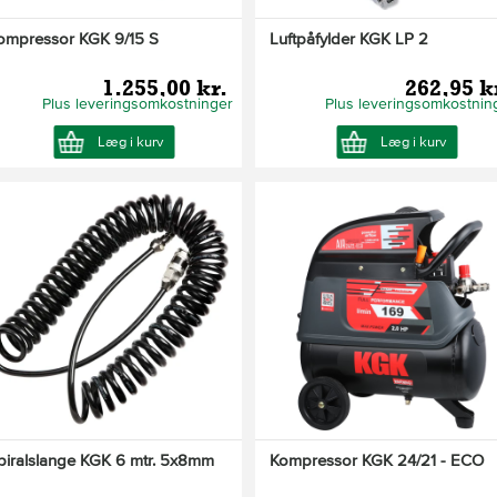
ompressor KGK 9/15 S
Luftpåfylder KGK LP 2
1.255,00 kr.
262,95 k
Plus leveringsomkostninger
Plus leveringsomkostnin
Læg i kurv
Læg i kurv
piralslange KGK 6 mtr. 5x8mm
Kompressor KGK 24/21 - ECO