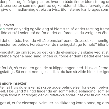
r på et- og flerårige planter, hvor du både finder blomster og u
ebærer sorter som morgenfrue og kornblomst. Disse farverige blom
at give din madlavning et ekstra tvist. Blomsterne kan bruges som
g i haven
ven
med en yndig og vild eng af blomster, så er det først og fremme
lide at stå i solen, så derfor er det en fordel, at du vælger et åb
i det område, hvor du vil så blomsterfrøene. Græsset kan nemlig 
blomsternes behov. Foretrækker de næringsfattige forhold? Eller 
ringsfattige områder, og det kan du eksempelvis skabe ved at str
 blande frøene med sand, inden du fordeler dem i bedet eller eng
or i år, så er det en god ide at klippe engen ned. Husk at fjerne r
attigt. Så er det nemlig klar til, at du kan så vilde blomster ige
g andre insekter
ekter, så hvis du ønsker at skabe gode betingelser for eksempelvis
elt. Hos Land & Fritid finder du en sommerfugleblanding, som e
gså finde blandinger, der vil tiltrække andre insekter til din hav
ges af, er for eksempel valmuer, solsikker og kornblomst, og diss