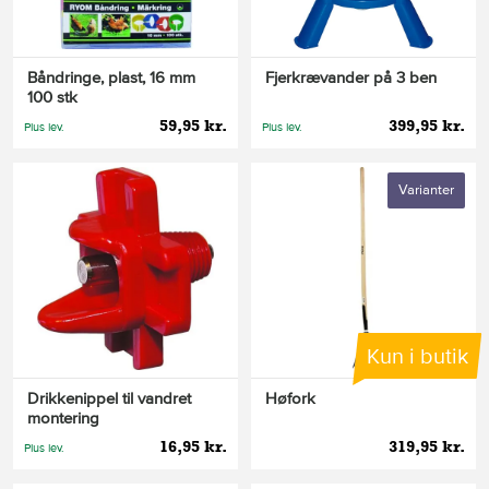
Båndringe, plast, 16 mm
Fjerkrævander på 3 ben
100 stk
59,95 kr.
399,95 kr.
Plus lev.
Plus lev.
Varianter
Kun i butik
Drikkenippel til vandret
Høfork
montering
16,95 kr.
319,95 kr.
Plus lev.