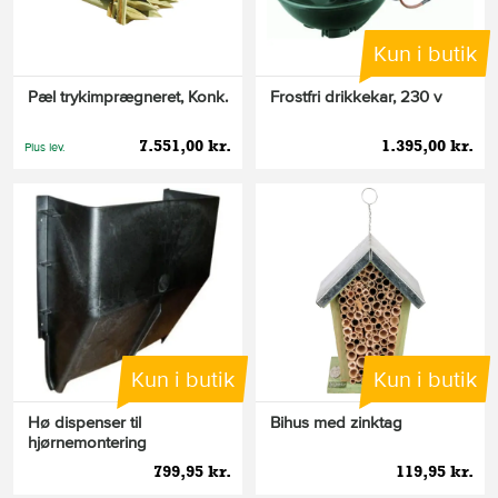
Kun i butik
Pæl trykimprægneret, Konk.
Frostfri drikkekar, 230 v
7.551,00 kr.
1.395,00 kr.
Plus lev.
Kun i butik
Kun i butik
Hø dispenser til
Bihus med zinktag
hjørnemontering
799,95 kr.
119,95 kr.