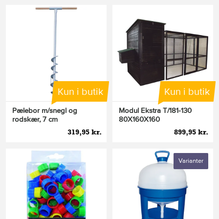
Kun i butik
Kun i butik
Pælebor m/snegl og
Modul Ekstra T/181-130
rodskær, 7 cm
80X160X160
319,95 kr.
899,95 kr.
Varianter