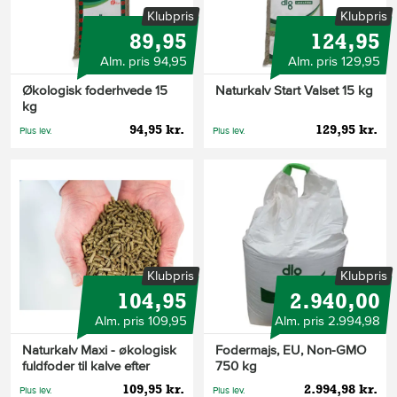
Klubpris
Klubpris
89,95
124,95
Alm. pris 94,95
Alm. pris 129,95
Økologisk foderhvede 15
Naturkalv Start Valset 15 kg
kg
94,95 kr.
129,95 kr.
Plus lev.
Plus lev.
Klubpris
Klubpris
104,95
2.940,00
Alm. pris 109,95
Alm. pris 2.994,98
Naturkalv Maxi - økologisk
Fodermajs, EU, Non-GMO
fuldfoder til kalve efter
750 kg
afvænning 15 kg
109,95 kr.
2.994,98 kr.
Plus lev.
Plus lev.