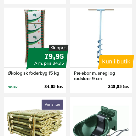
Klubpris
79,95
Kun i butik
Alm. pris 84,95
Økologisk foderbyg 15 kg
Pælebor m. snegl og
rodskær 9 cm
84,95 kr.
349,95 kr.
Plus lev.
Varianter