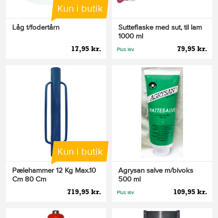
Kun i butik
Låg t/fodertårn
Sutteflaske med sut, til lam
1000 ml
17,95 kr.
79,95 kr.
Plus lev.
Kun i butik
Pælehammer 12 Kg Max.10
Agrysan salve m/bivoks
Cm 80 Cm
500 ml
719,95 kr.
109,95 kr.
Plus lev.