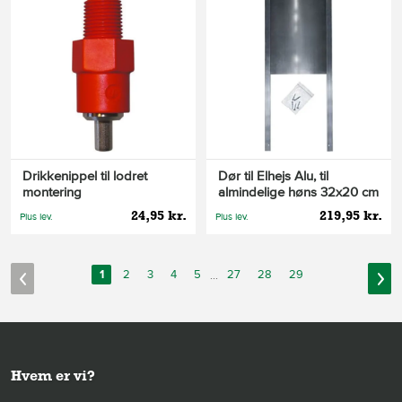
Drikkenippel til lodret
Dør til Elhejs Alu, til
montering
almindelige høns 32x20 cm
24,95 kr.
219,95 kr.
Plus lev.
Plus lev.
1
2
3
4
5
...
27
28
29
Hvem er vi?