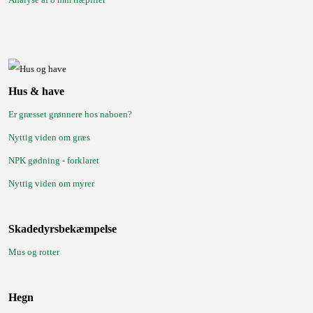
Hus & have
Er græsset grønnere hos naboen?
Nyttig viden om græs
NPK gødning - forklaret
Nyttig viden om myrer
Skadedyrsbekæmpelse
Mus og rotter
Hegn