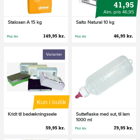
41,95
Alm. pris 46,95
Stalosan A 15 kg
Salto Natural 10 kg
149,95 kr.
46,95 kr.
Plus lev.
Plus lev.
Varianter
Kun i butik
Kridt til bedækningssele
Sutteflaske med sut, til lam
1000 ml
59,95 kr.
79,95 kr.
Plus lev.