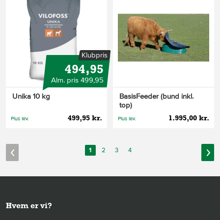
Klubpris
494,95
Alm. pris 499,95
Unika 10 kg
BasisFeeder (bund inkl.
top)
499,95 kr.
1.995,00 kr.
Plus lev.
Plus lev.
1
2
3
4
Hvem er vi?