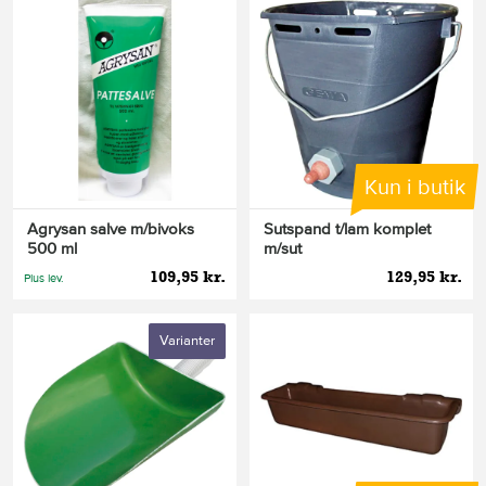
Kun i butik
Agrysan salve m/bivoks
Sutspand t/lam komplet
500 ml
m/sut
109,95 kr.
129,95 kr.
Plus lev.
Varianter