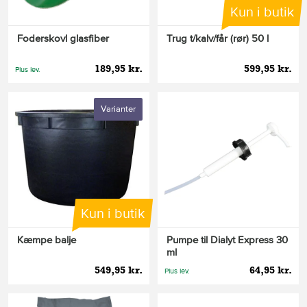
Kun i butik
Foderskovl glasfiber
Trug t/kalv/får (rør) 50 l
189,95 kr.
599,95 kr.
Plus lev.
Varianter
Kun i butik
Kæmpe balje
Pumpe til Dialyt Express 30
ml
549,95 kr.
64,95 kr.
Plus lev.